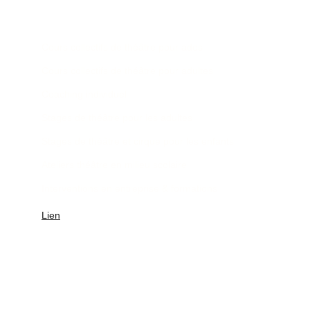
Théâtre de la Transformation
Cours collectifs de théâtre pour ados 
Cours collectifs de théâtre pour adultes
Coaching individuel
Stages de théâtre pour les adultes
Stages de théâtre et cirque pour les enfants
Ateliers théâtre en milieu scolaire
Interventions en entreprise & formations
Lien
COORDONNÉES
lydia@theatredelatransformation.fr